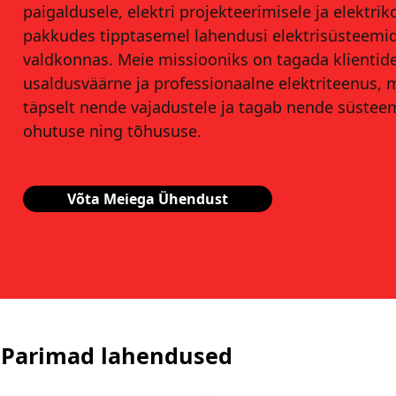
paigaldusele, elektri projekteerimisele ja elektriko
pakkudes tipptasemel lahendusi elektrisüsteemi
valdkonnas. Meie missiooniks on tagada klientid
usaldusväärne ja professionaalne elektriteenus, 
täpselt nende vajadustele ja tagab nende süstee
ohutuse ning tõhususe.
Võta Meiega Ühendust
Parimad lahendused