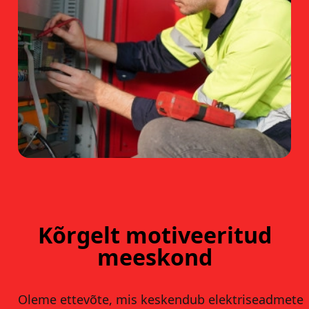
Kõrgelt motiveeritud
meeskond
Oleme ettevõte, mis keskendub elektriseadmete