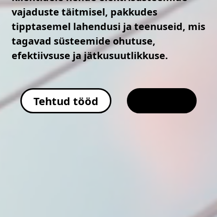
vajaduste täitmisel, pakkudes
tipptasemel lahendusi ja teenuseid, mis
tagavad süsteemide ohutuse,
efektiivsuse ja jätkusuutlikkuse.
Tehtud tööd
Kontakt